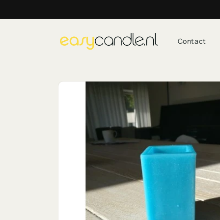
Meteen
naar de
content
Contact
Ga direct naar
productinformatie