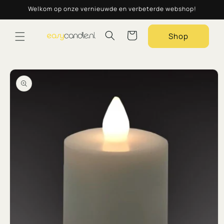
Meteen
Welkom op onze vernieuwde en verbeterde webshop!
naar de
content
Winkelwagen
Shop
a direct naar
roductinformatie