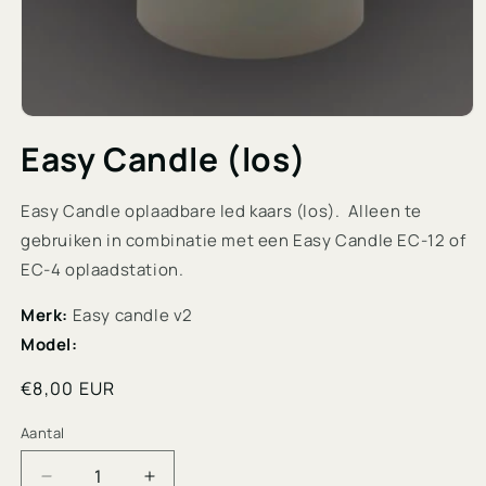
Media
1
Easy Candle (los)
openen
in
modaal
Easy Candle oplaadbare led kaars (los). Alleen te
gebruiken in combinatie met een Easy Candle EC-12 of
EC-4 oplaadstation.
Merk:
Easy candle v2
Model:
Normale
€8,00 EUR
prijs
Aantal
Aantal
Aantal