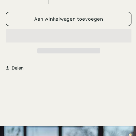
verlagen
verhogen
voor
voor
Aan winkelwagen toevoegen
Easy
Easy
Candle
Candle
(los)
(los)
Delen